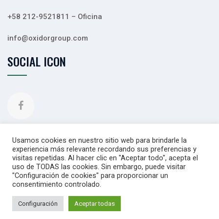
+58 212-9521811 – Oficina
info@oxidorgroup.com
SOCIAL ICON
Usamos cookies en nuestro sitio web para brindarle la
experiencia más relevante recordando sus preferencias y
Copyright © 2026
Oxidor C.A.
Todos los derechos
visitas repetidas. Al hacer clic en "Aceptar todo", acepta el
uso de TODAS las cookies. Sin embargo, puede visitar
reservados.
"Configuración de cookies" para proporcionar un
consentimiento controlado.
Políticas de cookies
Políticas de privacidad
Configuración
Aceptar todas