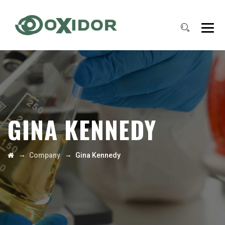
GINA KENNEDY
→
→
Company
Gina Kennedy