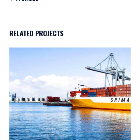
Navegación
de
entradas
RELATED PROJECTS